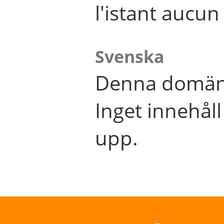
l'istant aucu
Svenska
Denna domän 
Inget innehål
upp.